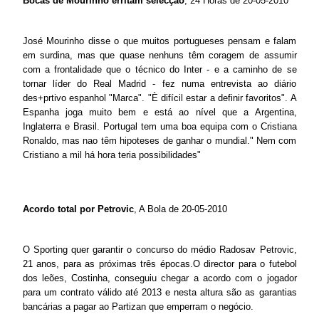
Bocas de Mourinho erritam selecção
, 24 Horas de 20-05-2010
José Mourinho disse o que muitos portugueses pensam e falam
em surdina, mas que quase nenhuns têm coragem de assumir
com a frontalidade que o técnico do Inter - e a caminho de se
tornar líder do Real Madrid - fez numa entrevista ao diário
des+prtivo espanhol "Marca". "È difícil estar a definir favoritos". A
Espanha joga muito bem e está ao nível que a Argentina,
Inglaterra e Brasil. Portugal tem uma boa equipa com o Cristiana
Ronaldo, mas nao têm hipoteses de ganhar o mundial." Nem com
Cristiano a mil há hora teria possibilidades"
Acordo total por Petrovic
, A Bola de 20-05-2010
O Sporting quer garantir o concurso do médio Radosav Petrovic,
21 anos, para as próximas três épocas.O director para o futebol
dos leões, Costinha, conseguiu chegar a acordo com o jogador
para um contrato válido até 2013 e nesta altura são as garantias
bancárias a pagar ao Partizan que emperram o negócio.