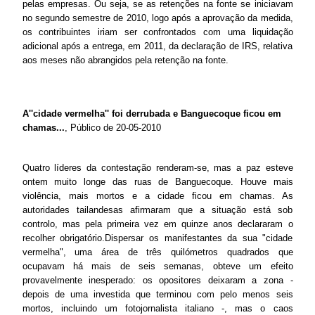
pelas empresas. Ou seja, se as retenções na fonte se iniciavam
no segundo semestre de 2010, logo após a aprovação da medida,
os contribuintes iriam ser confrontados com uma liquidação
adicional após a entrega, em 2011, da declaração de IRS, relativa
aos meses não abrangidos pela retenção na fonte.
A''cidade vermelha'' foi derrubada e Banguecoque ficou em
chamas...
, Público de 20-05-2010
Quatro líderes da contestação renderam-se, mas a paz esteve
ontem muito longe das ruas de Banguecoque. Houve mais
violência, mais mortos e a cidade ficou em chamas. As
autoridades tailandesas afirmaram que a situação está sob
controlo, mas pela primeira vez em quinze anos declararam o
recolher obrigatório.Dispersar os manifestantes da sua "cidade
vermelha", uma área de três quilómetros quadrados que
ocupavam há mais de seis semanas, obteve um efeito
provavelmente inesperado: os opositores deixaram a zona -
depois de uma investida que terminou com pelo menos seis
mortos, incluindo um fotojornalista italiano -, mas o caos