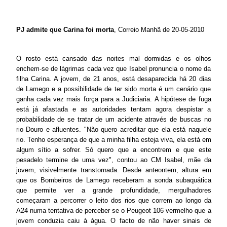
PJ admite que Carina foi morta
, Correio Manhã de 20-05-2010
O rosto está cansado das noites mal dormidas e os olhos
enchem-se de lágrimas cada vez que Isabel pronuncia o nome da
filha Carina. A jovem, de 21 anos, está desaparecida há 20 dias
de Lamego e a possibilidade de ter sido morta é um cenário que
ganha cada vez mais força para a Judiciaria. A hipótese de fuga
está já afastada e as autoridades tentam agora despistar a
probabilidade de se tratar de um acidente através de buscas no
rio Douro e afluentes. "Não quero acreditar que ela está naquele
rio. Tenho esperança de que a minha filha esteja viva, ela está em
algum sítio a sofrer. Só quero que a encontrem e que este
pesadelo termine de uma vez", contou ao CM Isabel, mãe da
jovem, visivelmente transtornada. Desde anteontem, altura em
que os Bombeiros de Lamego receberam a sonda subaquática
que permite ver a grande profundidade, mergulhadores
começaram a percorrer o leito dos rios que correm ao longo da
A24 numa tentativa de perceber se o Peugeot 106 vermelho que a
jovem conduzia caiu à água. O facto de não haver sinais de