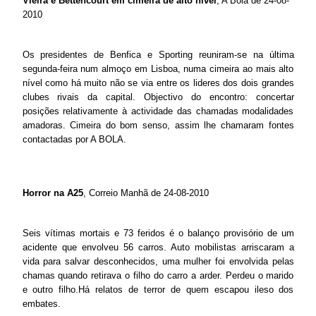
Vieira e Bettencourt em cimeira de alto nível
, A Bola de 24-08-
2010
Os presidentes de Benfica e Sporting reuniram-se na última
segunda-feira num almoço em Lisboa, numa cimeira ao mais alto
nível como há muito não se via entre os lideres dos dois grandes
clubes rivais da capital. Objectivo do encontro: concertar
posições relativamente à actividade das chamadas modalidades
amadoras. Cimeira do bom senso, assim lhe chamaram fontes
contactadas por A BOLA.
Horror na A25
, Correio Manhã de 24-08-2010
Seis vítimas mortais e 73 feridos é o balanço provisório de um
acidente que envolveu 56 carros. Auto mobilistas arriscaram a
vida para salvar desconhecidos, uma mulher foi envolvida pelas
chamas quando retirava o filho do carro a arder. Perdeu o marido
e outro filho.Há relatos de terror de quem escapou ileso dos
embates.