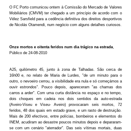
O FC Porto comunicou ontem à Comissão do Mercado de Valores
Mobiliários (CMVM) ter chegado a um princípio de acordo com o
Vélez Sarsfield para a cedência definitiva dos direitos desportivos
de Nicolás Otamendi, num negócio com alguns detalhes curiosos.
Onze mortos e oitenta feridos num dia trágico na estrada
,
Público de 24-08-2010
A25, quilómetro 45, junto à zona de Talhadas. São cerca de
16h00 e, no relato de Maria de Lurdes, "de um minuto para o
outro, o nevoeiro cerrou, a visibilidade era nula e só começámos a
ouvir estrondos". Pouco depois, apareceram "as chamas dos
carros a arder". Com uma curta distância no espaço e no tempo,
dois choques em cadeia nos dois sentidos da auto-estrada
(Aveiro-Viseu e Viseu- Aveiro) provocaram seis mortos, 72
feridos, 48 dos quais em estado grave, e um rasto de destruição.
Mais de 200 efectivos, entre polícias, bombeiros e elementos do
INEM, acudiram ao desastre poucos minutos depois e depararam-
se com um cenário "aterrador". Das seis vítimas mortais, duas