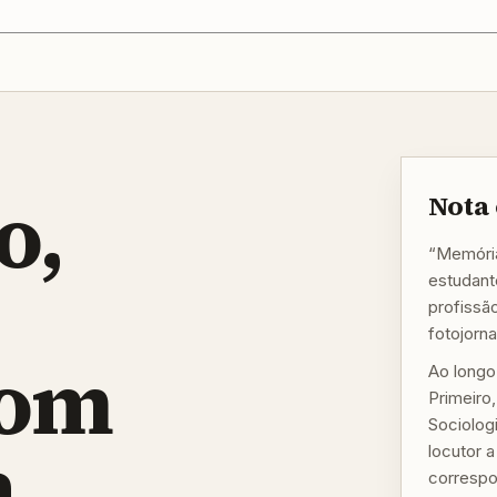
o,
Nota 
“Memória
estudante
profissã
fotojorn
com
Ao longo
Primeiro
Sociologi
a
locutor 
correspo