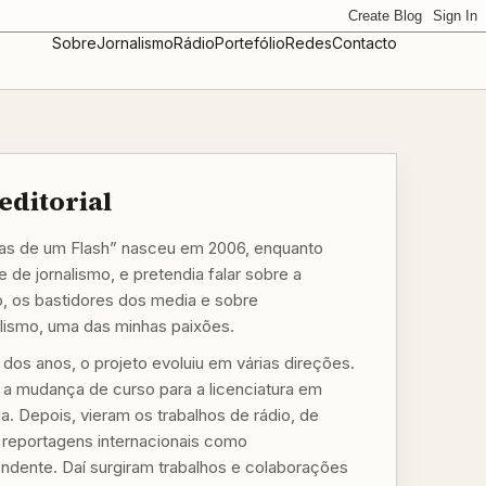
Sobre
Jornalismo
Rádio
Portefólio
Redes
Contacto
editorial
s de um Flash” nasceu em 2006, enquanto
 de jornalismo, e pretendia falar sobre a
o, os bastidores dos media e sobre
alismo, uma das minhas paixões.
 dos anos, o projeto evoluiu em várias direções.
, a mudança de curso para a licenciatura em
a. Depois, vieram os trabalhos de rádio, de
a reportagens internacionais como
ndente. Daí surgiram trabalhos e colaborações