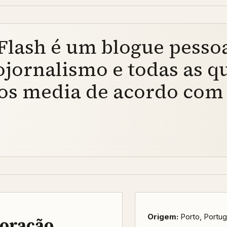
lash é um blogue pessoa
tojornalismo e todas as q
os media de acordo com 
Origem:
Porto, Portug
boração