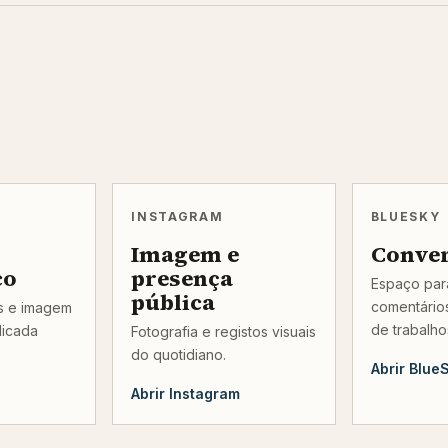
INSTAGRAM
BLUESKY
Imagem e
Conve
co
presença
Espaço para
pública
comentários
os e imagem
de trabalho
licada
Fotografia e registos visuais
do quotidiano.
Abrir Blue
Abrir Instagram