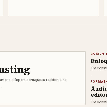
COMUNI
Enfoq
asting
Em constr
ter a diáspora portuguesa residente na
FORMAT
.
Áudi
editor
Em constr