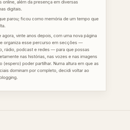
 online, além da presença em diversas
as digitais.
gue parou; ficou como memória de um tempo que
lta.
 agora, vinte anos depois, com uma nova página
 que organiza esse percurso em secções —
mo, rádio, podcast e redes — para que possas
iretamente nas histórias, nas vozes e nas imagens
o (espero) poder partilhar. Numa altura em que as
ciais dominam por completo, decidi voltar ao
blogging.