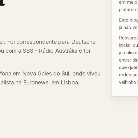
em meios
plataform
Este blo
já não vo
Ressurge
ster. Foi correspondente para Deutsche
inicial,
u com a SBS - Rádio Austrália e foi
jornalis
entrar d
que quer
fona em Nova Gales do Sul, onde viveu
redes so
nalista na Euronews, em Lisboa.
velhinho 