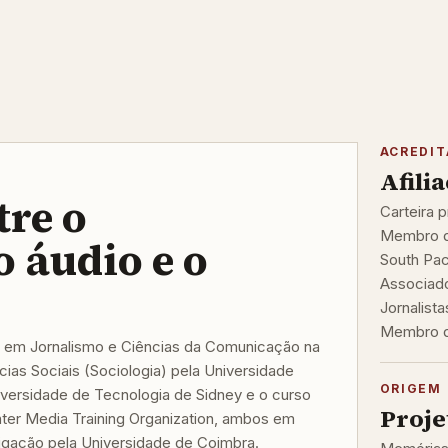
ACREDI
Afili
tre o
Carteira p
Membro da
o áudio e o
South Pac
Associado
Jornalista
Membro do
 em Jornalismo e Ciências da Comunicação na
ias Sociais (Sociologia) pela Universidade
ORIGEM 
iversidade de Tecnologia de Sidney e o curso
Proje
nter Media Training Organization, ambos em
igação pela Universidade de Coimbra.