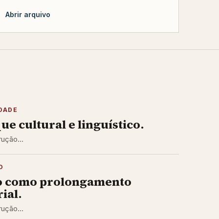
Abrir arquivo
DADE
ue cultural e linguístico.
ução...
O
o como prolongamento
ial.
ução...