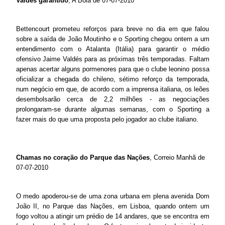
Valdés garantido
, A Bola de 07-07-2010
Bettencourt prometeu reforços para breve no dia em que falou
sobre a saída de João Moutinho e o Sporting chegou ontem a um
entendimento com o Atalanta (Itália) para garantir o médio
ofensivo Jaime Valdés para as próximas três temporadas. Faltam
apenas acertar alguns pormenores para que o clube leonino possa
oficializar a chegada do chileno, sétimo reforço da temporada,
num negócio em que, de acordo com a imprensa italiana, os leões
desembolsarão cerca de 2,2 milhões - as negociações
prolongaram-se durante algumas semanas, com o Sporting a
fazer mais do que uma proposta pelo jogador ao clube italiano.
Chamas no coração do Parque das Nações
, Correio Manhã de
07-07-2010
O medo apoderou-se de uma zona urbana em plena avenida Dom
João II, no Parque das Nações, em Lisboa, quando ontem um
fogo voltou a atingir um prédio de 14 andares, que se encontra em