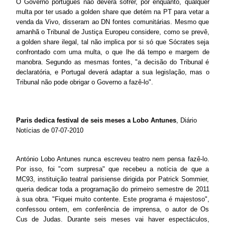
O Governo português não deverá sofrer, por enquanto, qualquer
multa por ter usado a golden share que detém na PT para vetar a
venda da Vivo, disseram ao DN fontes comunitárias. Mesmo que
amanhã o Tribunal de Justiça Europeu considere, como se prevê,
a golden share ilegal, tal não implica por si só que Sócrates seja
confrontado com uma multa, o que lhe dá tempo e margem de
manobra. Segundo as mesmas fontes, "a decisão do Tribunal é
declaratória, e Portugal deverá adaptar a sua legislação, mas o
Tribunal não pode obrigar o Governo a fazê-lo".
Paris dedica festival de seis meses a Lobo Antunes
, Diário
Notícias de 07-07-2010
António Lobo Antunes nunca escreveu teatro nem pensa fazê-lo.
Por isso, foi "com surpresa" que recebeu a notícia de que a
MC93, instituição teatral parisiense dirigida por Patrick Sommier,
queria dedicar toda a programação do primeiro semestre de 2011
à sua obra. "Fiquei muito contente. Este programa é majestoso",
confessou ontem, em conferência de imprensa, o autor de Os
Cus de Judas. Durante seis meses vai haver espectáculos,