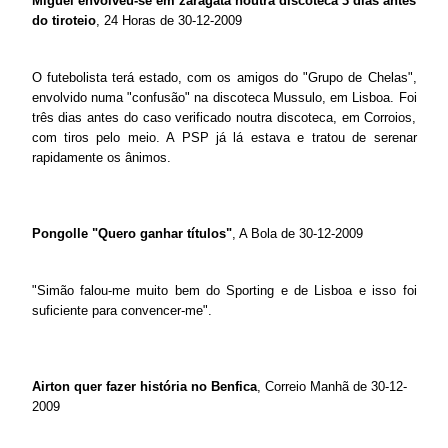
Miguel envolveu-se em zaragata noutra discoteca 3 dias antes
do tiroteio
, 24 Horas de 30-12-2009
O futebolista terá estado, com os amigos do "Grupo de Chelas",
envolvido numa "confusão" na discoteca Mussulo, em Lisboa. Foi
três dias antes do caso verificado noutra discoteca, em Corroios,
com tiros pelo meio. A PSP já lá estava e tratou de serenar
rapidamente os ânimos.
Pongolle "Quero ganhar títulos"
, A Bola de 30-12-2009
"Simão falou-me muito bem do Sporting e de Lisboa e isso foi
suficiente para convencer-me".
Airton quer fazer história no Benfica
, Correio Manhã de 30-12-
2009