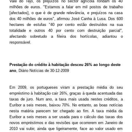
Vale do Tejo, os prejuízos no sector agrícola rondam os 40
milhões de euros. "Estamos a falar em mil postos de trabalho
[afectados], o que é de grande relevância, e prejuízos na casa
dos 40 milhões de euros", afirmou José Canha à Lusa. Dos 600
hectares de estufas "40 por cento estão destruídos na sua
totalidade e outros 40 por cento com destruição parcial",
afectando sobretudo a fileira dos hortícolas, adiantou o
responsável.
Prestação do crédito à habitação desceu 26% ao longo deste
ano
, Diário Notícias de 30-12-2009
Em 2009, os portugueses viram a prestação média do seu
empréstimo à habitação cair 26%, graças à queda acentuada das
taxas de juro. Num ano, a taxa mais usada nestes créditos, a
Euribor a seis meses, baixou 70%. No entanto, as boas notícias
nesta matéria parecem ter chegado ao fim. A taxa média da
Euribor a seis meses a ser usada para o cálculo das taxas dos
novos empréstimos e das revisões que ocorrerem em Janeiro de
2010 vai subir, ainda que ligeiramente, face ao valor usado em