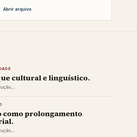
Abrir arquivo
DADE
ue cultural e linguístico.
ução...
O
o como prolongamento
ial.
ução...