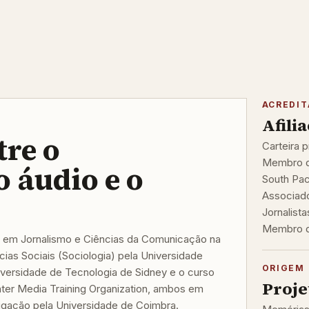
ACREDI
Afili
tre o
Carteira p
Membro da
o áudio e o
South Pac
Associado
Jornalista
Membro do
 em Jornalismo e Ciências da Comunicação na
ias Sociais (Sociologia) pela Universidade
ORIGEM 
iversidade de Tecnologia de Sidney e o curso
Proje
nter Media Training Organization, ambos em
igação pela Universidade de Coimbra.