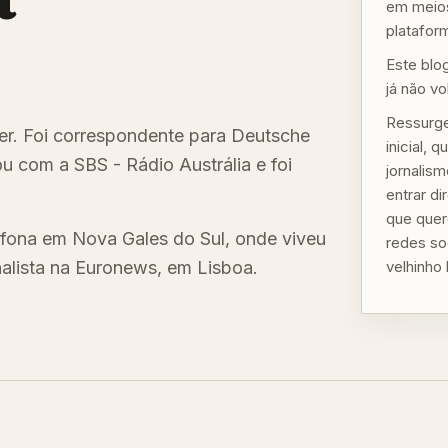
em meios
plataform
Este blo
já não vo
Ressurge
ster. Foi correspondente para Deutsche
inicial,
u com a SBS - Rádio Austrália e foi
jornalis
entrar d
que quer
fona em Nova Gales do Sul, onde viveu
redes so
nalista na Euronews, em Lisboa.
velhinho 