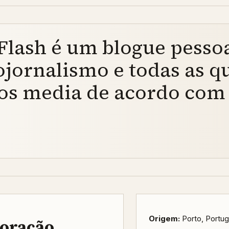
lash é um blogue pessoa
tojornalismo e todas as q
os media de acordo com 
Origem:
Porto, Portug
boração