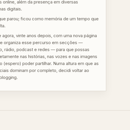
 online, além da presença em diversas
as digitais.
gue parou; ficou como memória de um tempo que
lta.
 agora, vinte anos depois, com uma nova página
 que organiza esse percurso em secções —
mo, rádio, podcast e redes — para que possas
iretamente nas histórias, nas vozes e nas imagens
o (espero) poder partilhar. Numa altura em que as
ciais dominam por completo, decidi voltar ao
blogging.