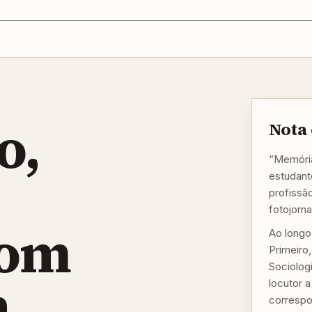
o,
Nota 
“Memória
estudante
profissã
fotojorn
com
Ao longo
Primeiro
Sociologi
a
locutor 
correspo