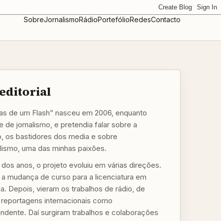
Sobre
Jornalismo
Rádio
Portefólio
Redes
Contacto
editorial
s de um Flash” nasceu em 2006, enquanto
 de jornalismo, e pretendia falar sobre a
o, os bastidores dos media e sobre
alismo, uma das minhas paixões.
 dos anos, o projeto evoluiu em várias direções.
, a mudança de curso para a licenciatura em
a. Depois, vieram os trabalhos de rádio, de
a reportagens internacionais como
ndente. Daí surgiram trabalhos e colaborações