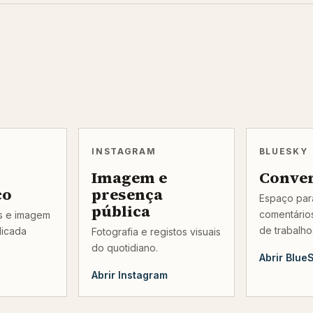
INSTAGRAM
BLUESKY
Imagem e
Conve
co
presença
Espaço para
pública
comentários
os e imagem
de trabalho
licada
Fotografia e registos visuais
do quotidiano.
Abrir Blue
Abrir Instagram