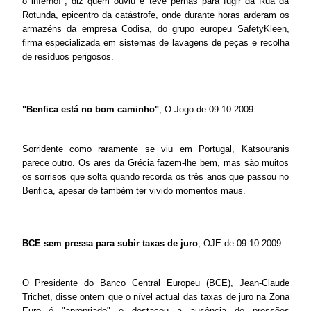
o inferno!", diz quem ouviu e teve pernas para fugir da Rua da
Rotunda, epicentro da catástrofe, onde durante horas arderam os
armazéns da empresa Codisa, do grupo europeu SafetyKleen,
firma especializada em sistemas de lavagens de peças e recolha
de resíduos perigosos.
"Benfica está no bom caminho"
, O Jogo de 09-10-2009
Sorridente como raramente se viu em Portugal, Katsouranis
parece outro. Os ares da Grécia fazem-lhe bem, mas são muitos
os sorrisos que solta quando recorda os três anos que passou no
Benfica, apesar de também ter vivido momentos maus.
BCE sem pressa para subir taxas de juro
, OJE de 09-10-2009
O Presidente do Banco Central Europeu (BCE), Jean-Claude
Trichet, disse ontem que o nível actual das taxas de juro na Zona
Euro é "apropriado" e destacou a ausência de pressões