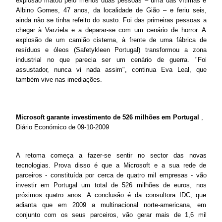
explosão matou pelo menos duas pessoas – uma das vítimas é
Albino Gomes, 47 anos, da localidade de Gião – e feriu seis,
ainda não se tinha refeito do susto. Foi das primeiras pessoas a
chegar à Varziela e a deparar-se com um cenário de horror. A
explosão de um camião cisterna, à frente de uma fábrica de
resíduos e óleos (Safetykleen Portugal) transformou a zona
industrial no que parecia ser um cenário de guerra. "Foi
assustador, nunca vi nada assim", continua Eva Leal, que
também vive nas imediações.
Microsoft garante investimento de 526 milhões em Portugal
,
Diário Económico de 09-10-2009
A retoma começa a fazer-se sentir no sector das novas
tecnologias. Prova disso é que a Microsoft e a sua rede de
parceiros - constituída por cerca de quatro mil empresas - vão
investir em Portugal um total de 526 milhões de euros, nos
próximos quatro anos. A conclusão é da consultora IDC, que
adianta que em 2009 a multinacional norte-americana, em
conjunto com os seus parceiros, vão gerar mais de 1,6 mil