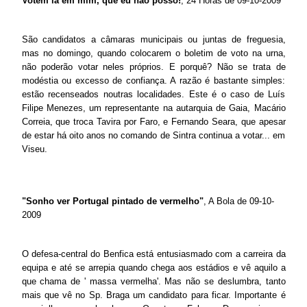
Votem lá em mim, que eu não posso!
, 24 Horas de 09-10-2009
São candidatos a câmaras municipais ou juntas de freguesia,
mas no domingo, quando colocarem o boletim de voto na urna,
não poderão votar neles próprios. E porquê? Não se trata de
modéstia ou excesso de confiança. A razão é bastante simples:
estão recenseados noutras localidades. Este é o caso de Luís
Filipe Menezes, um representante na autarquia de Gaia, Macário
Correia, que troca Tavira por Faro, e Fernando Seara, que apesar
de estar há oito anos no comando de Sintra continua a votar... em
Viseu.
"Sonho ver Portugal pintado de vermelho"
, A Bola de 09-10-
2009
O defesa-central do Benfica está entusiasmado com a carreira da
equipa e até se arrepia quando chega aos estádios e vê aquilo a
que chama de ' massa vermelha'. Mas não se deslumbra, tanto
mais que vê no Sp. Braga um candidato para ficar. Importante é