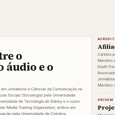
ACREDI
Afili
tre o
Carteira p
Membro da
o áudio e o
South Pac
Associado
Jornalista
Membro do
 em Jornalismo e Ciências da Comunicação na
ias Sociais (Sociologia) pela Universidade
ORIGEM 
iversidade de Tecnologia de Sidney e o curso
Proje
nter Media Training Organization, ambos em
igação pela Universidade de Coimbra.