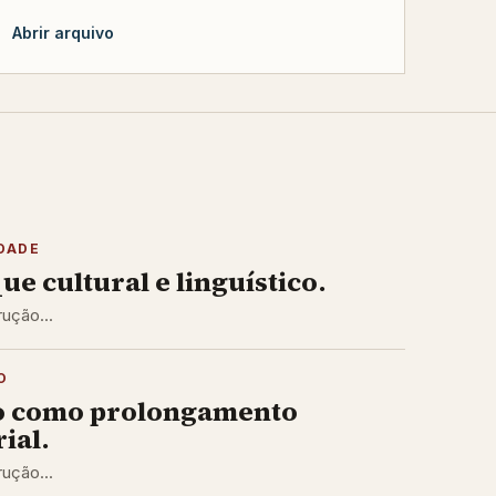
Abrir arquivo
DADE
ue cultural e linguístico.
ução...
O
o como prolongamento
ial.
ução...