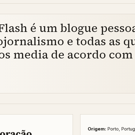
lash é um blogue pessoa
tojornalismo e todas as q
os media de acordo com 
Origem:
Porto, Portug
boração