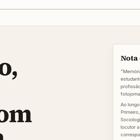
o,
Nota 
“Memória
estudante
profissã
fotojorn
com
Ao longo
Primeiro
Sociologi
a
locutor 
correspo