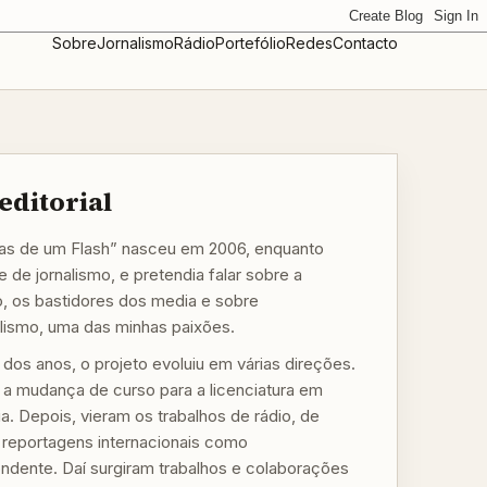
Sobre
Jornalismo
Rádio
Portefólio
Redes
Contacto
editorial
s de um Flash” nasceu em 2006, enquanto
 de jornalismo, e pretendia falar sobre a
o, os bastidores dos media e sobre
alismo, uma das minhas paixões.
 dos anos, o projeto evoluiu em várias direções.
, a mudança de curso para a licenciatura em
a. Depois, vieram os trabalhos de rádio, de
a reportagens internacionais como
ndente. Daí surgiram trabalhos e colaborações