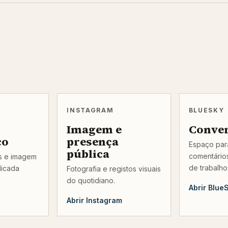
INSTAGRAM
BLUESKY
Imagem e
Conve
co
presença
Espaço para
pública
comentários
os e imagem
de trabalho
licada
Fotografia e registos visuais
do quotidiano.
Abrir Blue
Abrir Instagram