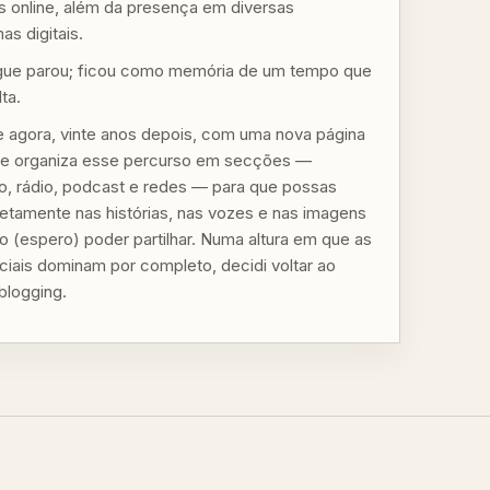
 online, além da presença em diversas
as digitais.
gue parou; ficou como memória de um tempo que
lta.
 agora, vinte anos depois, com uma nova página
 que organiza esse percurso em secções —
mo, rádio, podcast e redes — para que possas
iretamente nas histórias, nas vozes e nas imagens
o (espero) poder partilhar. Numa altura em que as
ciais dominam por completo, decidi voltar ao
blogging.