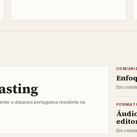
COMUNI
Enfoq
asting
Em constr
ter a diáspora portuguesa residente na
FORMAT
.
Áudi
editor
Em constr