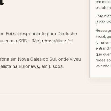
em meios
plataform
Este blo
já não vo
Ressurge
ster. Foi correspondente para Deutsche
inicial,
u com a SBS - Rádio Austrália e foi
jornalis
entrar d
que quer
fona em Nova Gales do Sul, onde viveu
redes so
nalista na Euronews, em Lisboa.
velhinho 