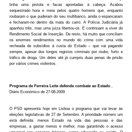
tinha uma pistola e facas apontadas à cabeça. Acabou
sequestrado hora e meia pelos quatro homens que, enquanto
roubaram o que puderam do seu multibanco, ainda o espancaram
e fecharam-no dentro da mala do carro. A Polícia Judiciária já
apanhou três, mas uma juíza libertou-os. E continuam a viver do
Rendimento Social de Inserção. De resto, há muito que conciliam
os enormes rendimentos no mundo do crime com uma vida
recheada de subsídios à custa do Estado – que vai pagando
sempre, apesar dos longos registos criminais por roubo, furto e
tráfico de droga. Um deles até já cumpriu duas penas de prisão
por vários crimes violentos.
Programa de Ferreira Leite defende combate ao Estado
,
Diário Económico de 27-08-2009
O PSD apresenta hoje em Lisboa o programa que vai levar às
eleições legislativas de 27 de Setembro. A prioridade número um
está definida: menos Estado na vida das pessoas e das
empresas, a gastar menos e melhor, mas garantindo o acesso