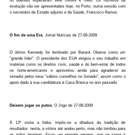
os doentes esperavam sete meses e meio. Os números da
evolução vão ser apresentados hoje, no Porto, numa sessão com
o secretário de Estado adjunto e da Saúde, Francisco Ramos.
O fim de uma Era
, Jornal Notícias de 27-08-2009
O último Kennedy foi lembrado por Barack Obama como um
"grande líder". O presidente dos EUA elogiou o seu trabalho em
matérias como os direitos civis, saúde e do bem-estar de todos
os norte-americanos e aproveitou ainda para agradecer ao
senador pelos seus "sábios conselhos no Senado", assim como o
apoio dado à sua candidatura à Casa Branca no ano passado.
Deixem jogar os putos
, O Jogo de 27-08-2009
À 13ª visita a Itália, impôs-se a ditadura da tradição de
resultados: nesta, a vitória até andou perto, mas não tombou para
as mãos leoninas. Ficou um empate amargo, que se soma à