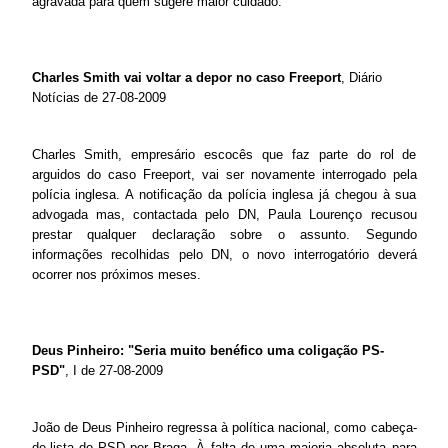
agravada para quem sugere maior cuidado.
Charles Smith vai voltar a depor no caso Freeport
, Diário
Notícias de 27-08-2009
Charles Smith, empresário escocês que faz parte do rol de
arguidos do caso Freeport, vai ser novamente interrogado pela
polícia inglesa. A notificação da polícia inglesa já chegou à sua
advogada mas, contactada pelo DN, Paula Lourenço recusou
prestar qualquer declaração sobre o assunto. Segundo
informações recolhidas pelo DN, o novo interrogatório deverá
ocorrer nos próximos meses.
Deus Pinheiro: "Seria muito benéfico uma coligação PS-
PSD"
, I de 27-08-2009
João de Deus Pinheiro regressa à política nacional, como cabeça-
de-lista do PSD por Braga. À falta de uma maioria absoluta para