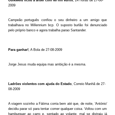
Obikwelu ficou a arder com 60 mil euros
, 24 Horas de 27-08-
2009
Campeão português confiou o seu dinheiro a um amigo que
trabalhava no Millennium bcp. O suposto burlão foi denunciado
pelo próprio banco e agora trabalha parao Santander.
Para ganhar!
, A Bola de 27-08-2009
Jorge Jesus muda equipa mas ambição é a mesma.
Ladrões violentos com ajuda do Estado
, Correio Manhã de 27-
08-2009
A viagem sozinho a Fátima corria bem até que, de noite, 'António'
decidiu parar só para tentar comer qualquer coisa. Voltou com um
hamburguer ao carro e, sentado ao volante, mal se distraiu já