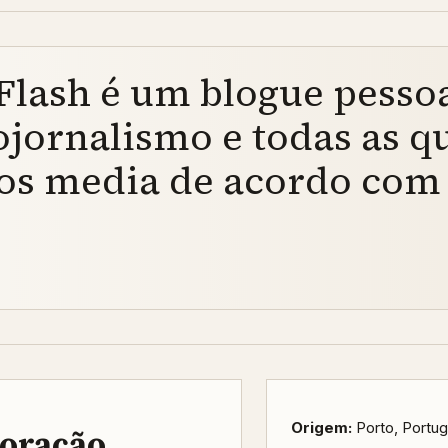
lash é um blogue pessoa
tojornalismo e todas as q
os media de acordo com 
Origem:
Porto, Portug
boração