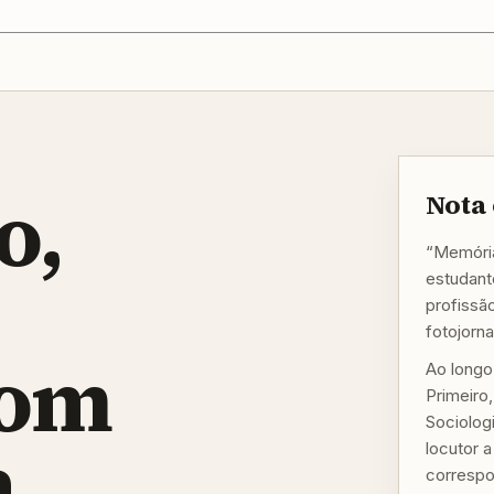
o,
Nota 
“Memória
estudante
profissã
fotojorn
com
Ao longo
Primeiro
Sociologi
a
locutor 
correspo