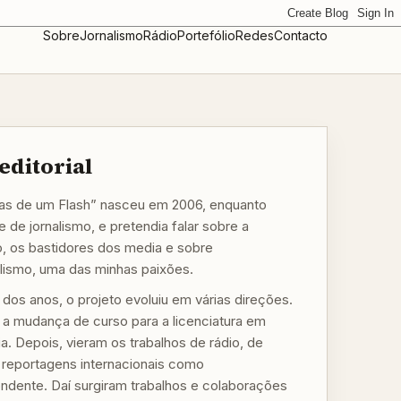
Sobre
Jornalismo
Rádio
Portefólio
Redes
Contacto
editorial
s de um Flash” nasceu em 2006, enquanto
 de jornalismo, e pretendia falar sobre a
o, os bastidores dos media e sobre
alismo, uma das minhas paixões.
 dos anos, o projeto evoluiu em várias direções.
, a mudança de curso para a licenciatura em
a. Depois, vieram os trabalhos de rádio, de
a reportagens internacionais como
ndente. Daí surgiram trabalhos e colaborações