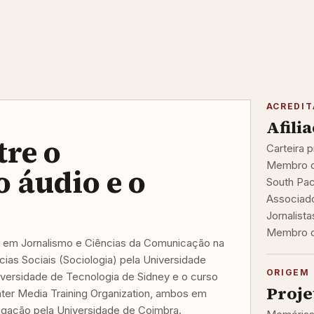
ACREDI
Afili
tre o
Carteira p
Membro da
o áudio e o
South Pac
Associado
Jornalista
Membro do
 em Jornalismo e Ciências da Comunicação na
ias Sociais (Sociologia) pela Universidade
ORIGEM 
iversidade de Tecnologia de Sidney e o curso
Proje
nter Media Training Organization, ambos em
igação pela Universidade de Coimbra.