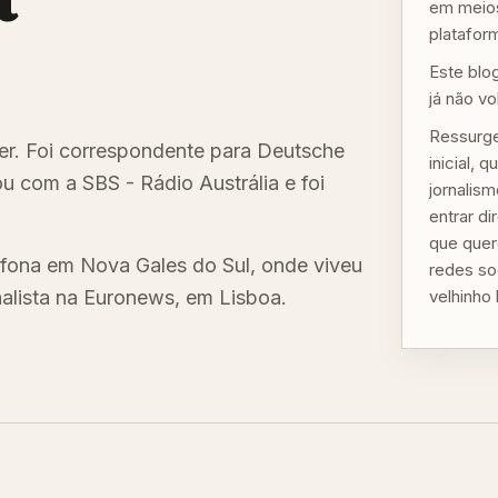
em meios
plataform
Este blo
já não vo
Ressurge
ster. Foi correspondente para Deutsche
inicial,
u com a SBS - Rádio Austrália e foi
jornalis
entrar d
que quer
fona em Nova Gales do Sul, onde viveu
redes so
nalista na Euronews, em Lisboa.
velhinho 