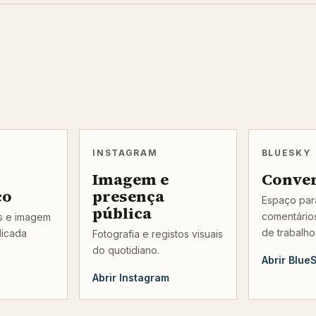
INSTAGRAM
BLUESKY
Imagem e
Conve
co
presença
Espaço para
pública
comentários
os e imagem
de trabalho
licada
Fotografia e registos visuais
do quotidiano.
Abrir Blue
Abrir Instagram