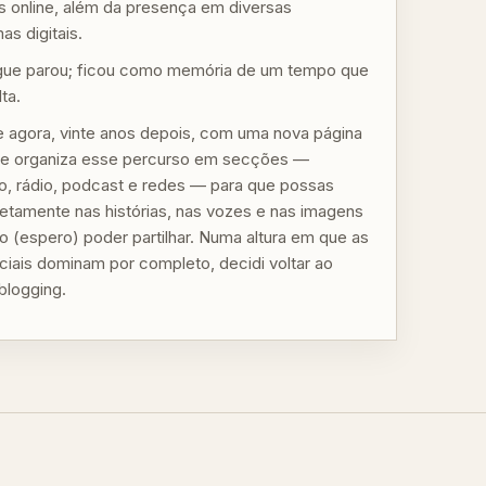
 online, além da presença em diversas
as digitais.
gue parou; ficou como memória de um tempo que
lta.
 agora, vinte anos depois, com uma nova página
 que organiza esse percurso em secções —
mo, rádio, podcast e redes — para que possas
iretamente nas histórias, nas vozes e nas imagens
o (espero) poder partilhar. Numa altura em que as
ciais dominam por completo, decidi voltar ao
blogging.