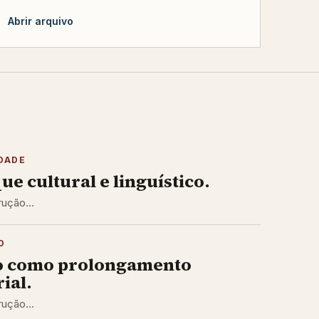
Abrir arquivo
DADE
ue cultural e linguístico.
ução...
O
o como prolongamento
ial.
ução...