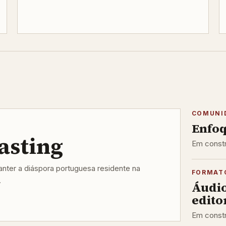
COMUNI
Enfoq
asting
Em constr
ter a diáspora portuguesa residente na
FORMAT
.
Áudi
editor
Em constr