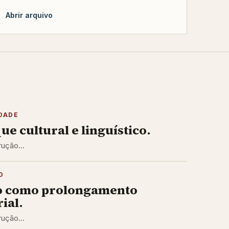
Abrir arquivo
DADE
ue cultural e linguístico.
ução...
O
o como prolongamento
ial.
ução...