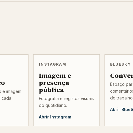
INSTAGRAM
BLUESKY
Imagem e
Conve
co
presença
Espaço para
pública
comentários
os e imagem
de trabalho
licada
Fotografia e registos visuais
do quotidiano.
Abrir Blue
Abrir Instagram