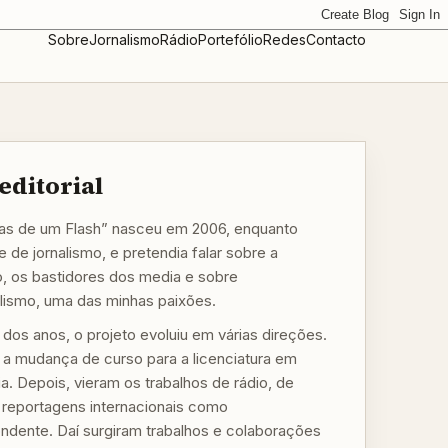
Sobre
Jornalismo
Rádio
Portefólio
Redes
Contacto
editorial
s de um Flash” nasceu em 2006, enquanto
 de jornalismo, e pretendia falar sobre a
o, os bastidores dos media e sobre
alismo, uma das minhas paixões.
 dos anos, o projeto evoluiu em várias direções.
, a mudança de curso para a licenciatura em
a. Depois, vieram os trabalhos de rádio, de
a reportagens internacionais como
ndente. Daí surgiram trabalhos e colaborações