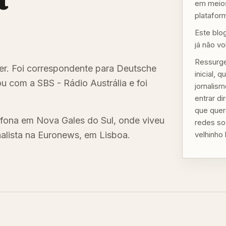
em meios
plataform
Este blo
já não vo
Ressurge
ster. Foi correspondente para Deutsche
inicial,
u com a SBS - Rádio Austrália e foi
jornalis
entrar d
que quer
fona em Nova Gales do Sul, onde viveu
redes so
nalista na Euronews, em Lisboa.
velhinho 