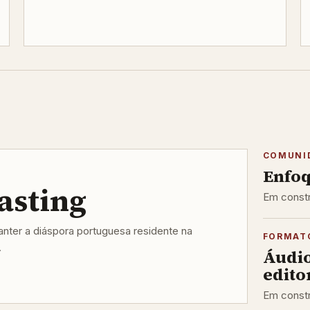
COMUNI
Enfoq
asting
Em constr
ter a diáspora portuguesa residente na
FORMAT
.
Áudi
editor
Em constr