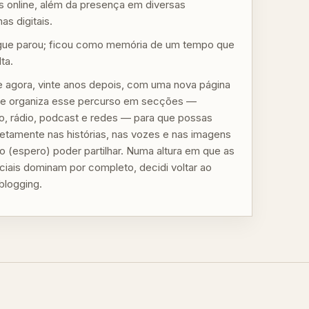
 online, além da presença em diversas
as digitais.
gue parou; ficou como memória de um tempo que
lta.
 agora, vinte anos depois, com uma nova página
 que organiza esse percurso em secções —
mo, rádio, podcast e redes — para que possas
iretamente nas histórias, nas vozes e nas imagens
o (espero) poder partilhar. Numa altura em que as
ciais dominam por completo, decidi voltar ao
blogging.