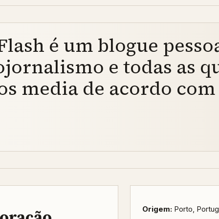
lash é um blogue pessoa
tojornalismo e todas as q
os media de acordo com 
Origem:
Porto, Portug
boração