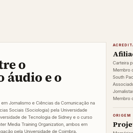
ACREDI
Afili
tre o
Carteira p
Membro da
o áudio e o
South Pac
Associado
Jornalista
Membro do
 em Jornalismo e Ciências da Comunicação na
ias Sociais (Sociologia) pela Universidade
ORIGEM 
iversidade de Tecnologia de Sidney e o curso
Proje
nter Media Training Organization, ambos em
igação pela Universidade de Coimbra.