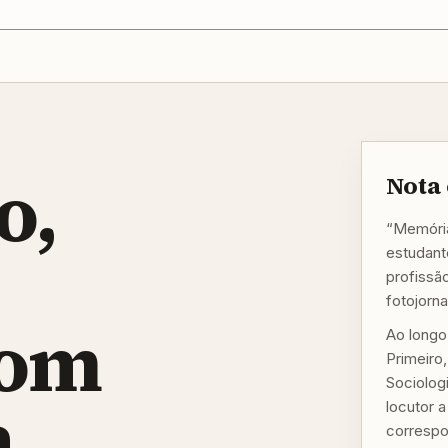
o,
Nota 
“Memória
estudante
profissã
fotojorn
com
Ao longo
Primeiro
Sociologi
a
locutor 
correspo